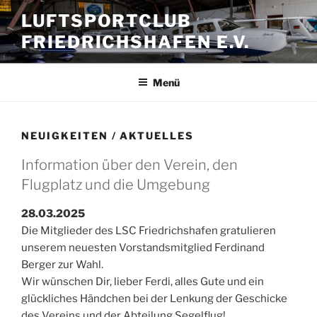
Zum
LUFTSPORTCLUB
Inhalt
FRIEDRICHSHAFEN E.V.
springen
Menü
NEUIGKEITEN / AKTUELLES
Information über den Verein, den
Flugplatz und die Umgebung
28.03.2025
Die Mitglieder des LSC Friedrichshafen gratulieren
unserem neuesten Vorstandsmitglied Ferdinand
Berger zur Wahl.
Wir wünschen Dir, lieber Ferdi, alles Gute und ein
glückliches Händchen bei der Lenkung der Geschicke
des Vereins und der Abteilung Segelflug!