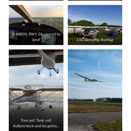
D-MBDN, RWY 24 cleared to
land!
LSC Camping-Ausflug
Tore auf, Tank voll,
Außencheck und los gehts…