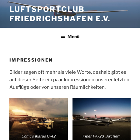
Zum
LUFTSPORTCLUB
Inhalt
FRIEDRICHSHAFEN E.V.
springen
Menü
IMPRESSIONEN
Bilder sagen oft mehr als viele Worte, deshalb gibt es
auf dieser Seite ein paar Impressionen unserer letzten
Ausflüge oder von unseren Räumlichkeiten.
Comco Ikarus C-42
Piper PA-28 „Archer“