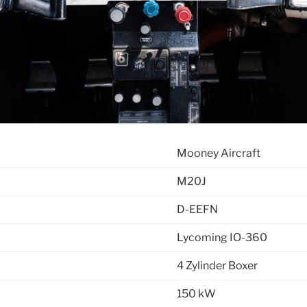
Mooney Aircraft
M20J
D-EEFN
Lycoming IO-360
4 Zylinder Boxer
150 kW