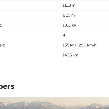
11,13 m
8,19 m
:
1315 kg
4
it:
155 kn (~290 km/h)
1435 km
pers