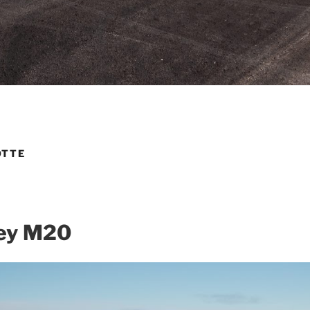
OTTE
ey
M20