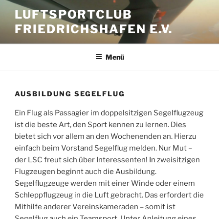
Zum
LUFTSPORTCLUB
Inhalt
FRIEDRICHSHAFEN E.V.
springen
Menü
AUSBILDUNG SEGELFLUG
Ein Flug als Passagier im doppelsitzigen Segelflugzeug
ist die beste Art, den Sport kennen zu lernen. Dies
bietet sich vor allem an den Wochenenden an. Hierzu
einfach beim Vorstand Segelflug melden. Nur Mut –
der LSC freut sich über Interessenten! In zweisitzigen
Flugzeugen beginnt auch die Ausbildung.
Segelflugzeuge werden mit einer Winde oder einem
Schleppflugzeug in die Luft gebracht. Das erfordert die
Mithilfe anderer Vereinskameraden – somit ist
Segelflug auch ein Teamsport. Unter Anleitung eines